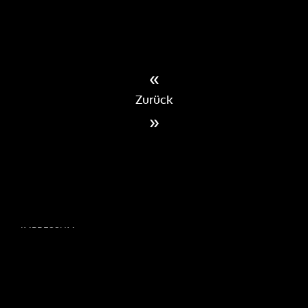
«
Zurück
»
IMPRESSUM
DATENSCHUTZERKLÄRUNG
BEWERBERDATEN
INFORMATIONSPFLICHTEN
COOKIE-RICHTLINIE