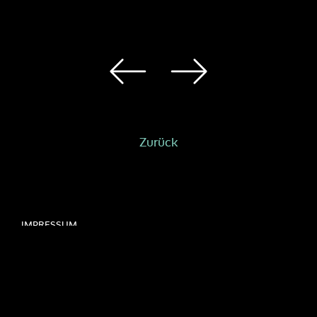
Zurück
IMPRESSUM
DATENSCHUTZERKLÄRUNG
BEWERBERDATEN
INFORMATIONSPFLICHTEN
COOKIE-RICHTLINIE