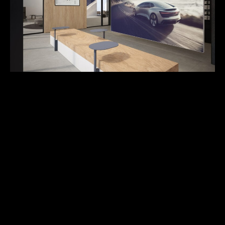
«
Zurück
»