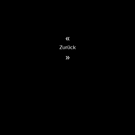
«
Zurück
»
IMPRESSUM
DATENSCHUTZERKLÄRUNG
BEWERBERDATEN
INFORMATIONSPFLICHTEN