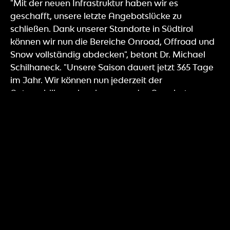
"Mit der neuen Infrastruktur haben wir es
geschafft, unsere letzte Angebotslücke zu
schließen. Dank unserer Standorte in Südtirol
können wir nun die Bereiche Onroad, Offroad und
Snow vollständig abdecken", betont Dr. Michael
Schilhaneck. "Unsere Saison dauert jetzt 365 Tage
im Jahr. Wir können nun jederzeit der
Automobilbranche ein passendes Angebot
machen und festigen somit unser Ziel, als zentraler
Ansprechpartner der Automobilindustrie für
Fahrevents in Südtirol zu fungieren", sagt
Schilhaneck. Das gesamte Team der Driving
Experience Südtirol freut sich darauf, den Markt
mit den neuen ganzjährigen Trainings-, Test- und
Tourmöglichkeiten noch umfassender bedienen zu
können.
Eindrücke von den ersten Events im Winter Park
wurden in Form von umfassendem Bild- und