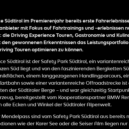
Südtirol im Premierenjahr bereits erste Fahrerlebnisse
nbieter mit Fokus auf Fahrtrainings und -erlebnissen n
: die Driving Experience Touren, Gastronomie und Kulina
t den gewonnenen Erkenntnissen das Leistungsportfolio
ing Touren optimieren zu können.
e Südtirol ist der Safety Park Südtirol, ein variantenrei
en Süd liegt und von den faszinierenden Bergketten Süd
ikflächen, einem langgezogenen Handlingparcours, eine
artbahn sowie einer variantenreiche Offroadstrecke ist d
en der Südtiroler Berge – und war gleichzeitig Startpunk
eug, bereitgestellt vom Kooperationspartner BMW Rent |
in alle Ecken und Winkel der Südtiroler Alpenwelt.
 Mendelpass sind vom Safety Park Südtirol aus bereits n
ktionen wie der Karer See oder die Seiser Alm liegen nur 